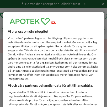
💊 Hämta dina recept här -
alltid fri frakt
Hämta ut recept
Logga in
Vad letar du efter idag?
Vi bryr oss om din integritet
Vi och våra
1
partners lagrar och får tillgång till personuppgifter som
webbläsardata eller unika identifierare på din enhet. Genom att välja Jag
Unknown error
accepterar tillåter du att spårningstekniker används för de syften som
anges under ”Vi och våra partners behandlar data för att tillhandahålla”.
Om du väljer Avvisa alla eller återkallar ditt samtycke inaktiveras de. Om
spårare är inaktiverade kan visst innehåll och vissa annonser som du ser
vara mindre relevanta för dig. Du kan återkomma till denna meny för att
ändra dina val eller återkalla ditt samtycke när som helst genom att klicka
på länken Anpassa cookieinställningar längst ned på webbsidan. Dina val
kommer att ha effekt inom vår Webbplats. Mer information finns i vår
integritetspolicy.
Vi och våra partners behandlar data för att tillhandahålla:
Lagra och/eller få åtkomst till information på en enhet. Använda
begränsade data för att välja reklam. Skapa profiler för personaliserad
reklam. Använda profiler för att välja personaliserad reklam. Mäta
reklamprestanda. Förstå målgrupper genom statistik eller kombinationer