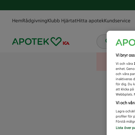
Hem
Rådgivning
Klubb Hjärtat
Hitta apotek
Kundservice
Vad letar
Vi bryr os
Vi och våra
enhet. Genom
och våra par
inaktiveras 
för dig. Du 
att klicka p
Webbplats. M
Vi och vår
Lagra och/el
profiler för
Förstå målgr
Lista över p