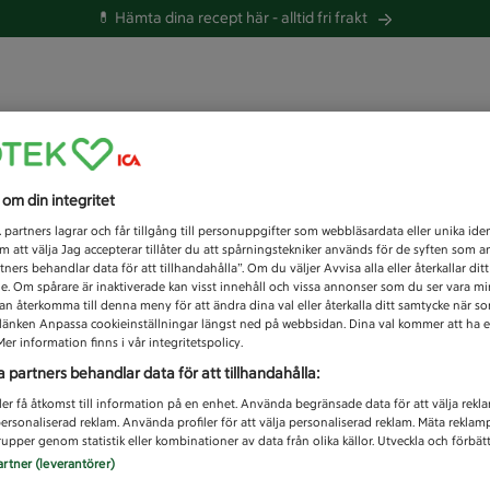
💊 Hämta dina recept här -
alltid fri frakt
 du efter idag?
s om din integritet
Unknown error
1
partners lagrar och får tillgång till personuppgifter som webbläsardata eller unika iden
 att välja Jag accepterar tillåter du att spårningstekniker används för de syften som 
tners behandlar data för att tillhandahålla”. Om du väljer Avvisa alla eller återkallar dit
de. Om spårare är inaktiverade kan visst innehåll och vissa annonser som du ser vara m
kan återkomma till denna meny för att ändra dina val eller återkalla ditt samtycke när 
å länken Anpassa cookieinställningar längst ned på webbsidan. Dina val kommer att ha e
er information finns i vår integritetspolicy.
a partners behandlar data för att tillhandahålla:
ler få åtkomst till information på en enhet. Använda begränsade data för att välja rekl
 personaliserad reklam. Använda profiler för att välja personaliserad reklam. Mäta reklam
upper genom statistik eller kombinationer av data från olika källor. Utveckla och förbättr
artner (leverantörer)