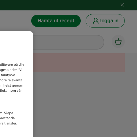
Hämta ut recept
Logga in
tifierare på din
anges under ”Vi
t samtycke
indre relevanta
som helst genom
ffekt inom vår
am. Skapa
prestanda.
a tjänster.