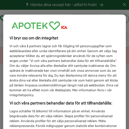
💊 Hämta dina recept här -
alltid fri frakt
Hämta ut recept
Logga in
Vad letar du efter idag?
Vi bryr oss om din integritet
Vi och våra
1
partners lagrar och får tillgång till personuppgifter som
webbläsardata eller unika identifierare på din enhet. Genom att välja Jag
Unknown error
accepterar tillåter du att spårningstekniker används för de syften som
anges under ”Vi och våra partners behandlar data för att tillhandahålla”.
Om du väljer Avvisa alla eller återkallar ditt samtycke inaktiveras de. Om
spårare är inaktiverade kan visst innehåll och vissa annonser som du ser
vara mindre relevanta för dig. Du kan återkomma till denna meny för att
ändra dina val eller återkalla ditt samtycke när som helst genom att klicka
på länken Anpassa cookieinställningar längst ned på webbsidan. Dina val
kommer att ha effekt inom vår Webbplats. Mer information finns i vår
integritetspolicy.
Vi och våra partners behandlar data för att tillhandahålla:
Lagra och/eller få åtkomst till information på en enhet. Använda
begränsade data för att välja reklam. Skapa profiler för personaliserad
reklam. Använda profiler för att välja personaliserad reklam. Mäta
reklamprestanda. Förstå målgrupper genom statistik eller kombinationer