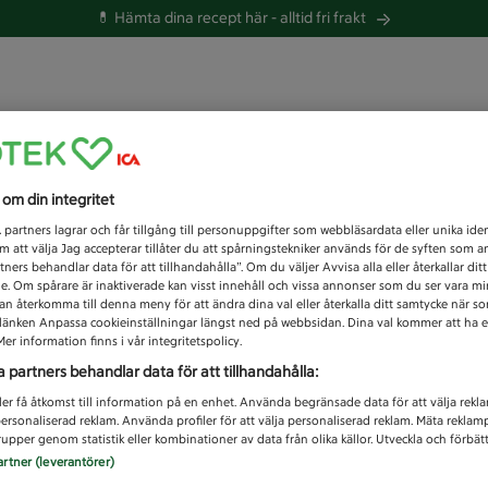
💊 Hämta dina recept här -
alltid fri frakt
 du efter idag?
s om din integritet
Unknown error
1
partners lagrar och får tillgång till personuppgifter som webbläsardata eller unika iden
 att välja Jag accepterar tillåter du att spårningstekniker används för de syften som 
tners behandlar data för att tillhandahålla”. Om du väljer Avvisa alla eller återkallar dit
de. Om spårare är inaktiverade kan visst innehåll och vissa annonser som du ser vara m
kan återkomma till denna meny för att ändra dina val eller återkalla ditt samtycke när 
å länken Anpassa cookieinställningar längst ned på webbsidan. Dina val kommer att ha e
er information finns i vår integritetspolicy.
a partners behandlar data för att tillhandahålla:
ler få åtkomst till information på en enhet. Använda begränsade data för att välja rekl
 personaliserad reklam. Använda profiler för att välja personaliserad reklam. Mäta reklam
upper genom statistik eller kombinationer av data från olika källor. Utveckla och förbättr
artner (leverantörer)