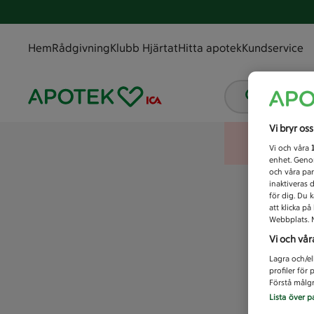
Hem
Rådgivning
Klubb Hjärtat
Hitta apotek
Kundservice
Vad letar
Vi bryr os
Vi och våra
enhet. Genom
och våra par
inaktiveras 
för dig. Du 
att klicka p
Webbplats. M
Vi och vår
Lagra och/el
profiler för
Förstå målgr
Lista över p