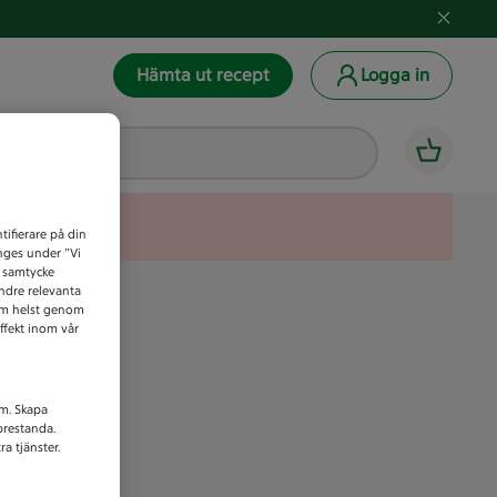
Hämta ut recept
Logga in
tifierare på din
anges under ”Vi
t samtycke
indre relevanta
som helst genom
ffekt inom vår
am. Skapa
prestanda.
a tjänster.