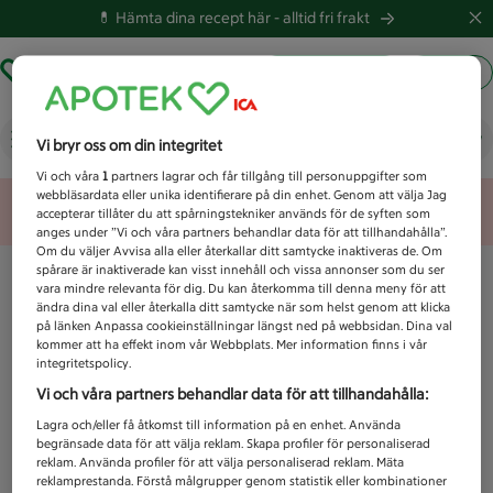
💊 Hämta dina recept här -
alltid fri frakt
Hämta ut recept
Logga in
Vad letar du efter idag?
Vi bryr oss om din integritet
Vi och våra
1
partners lagrar och får tillgång till personuppgifter som
webbläsardata eller unika identifierare på din enhet. Genom att välja Jag
Unknown error
accepterar tillåter du att spårningstekniker används för de syften som
anges under ”Vi och våra partners behandlar data för att tillhandahålla”.
Om du väljer Avvisa alla eller återkallar ditt samtycke inaktiveras de. Om
spårare är inaktiverade kan visst innehåll och vissa annonser som du ser
vara mindre relevanta för dig. Du kan återkomma till denna meny för att
ändra dina val eller återkalla ditt samtycke när som helst genom att klicka
på länken Anpassa cookieinställningar längst ned på webbsidan. Dina val
kommer att ha effekt inom vår Webbplats. Mer information finns i vår
integritetspolicy.
Vi och våra partners behandlar data för att tillhandahålla:
Lagra och/eller få åtkomst till information på en enhet. Använda
begränsade data för att välja reklam. Skapa profiler för personaliserad
reklam. Använda profiler för att välja personaliserad reklam. Mäta
reklamprestanda. Förstå målgrupper genom statistik eller kombinationer