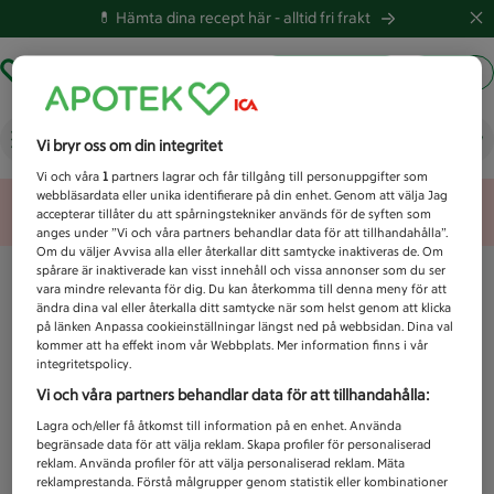
💊 Hämta dina recept här -
alltid fri frakt
Hämta ut recept
Logga in
Vad letar du efter idag?
Vi bryr oss om din integritet
Vi och våra
1
partners lagrar och får tillgång till personuppgifter som
webbläsardata eller unika identifierare på din enhet. Genom att välja Jag
Unknown error
accepterar tillåter du att spårningstekniker används för de syften som
anges under ”Vi och våra partners behandlar data för att tillhandahålla”.
Om du väljer Avvisa alla eller återkallar ditt samtycke inaktiveras de. Om
spårare är inaktiverade kan visst innehåll och vissa annonser som du ser
vara mindre relevanta för dig. Du kan återkomma till denna meny för att
ändra dina val eller återkalla ditt samtycke när som helst genom att klicka
på länken Anpassa cookieinställningar längst ned på webbsidan. Dina val
kommer att ha effekt inom vår Webbplats. Mer information finns i vår
integritetspolicy.
Vi och våra partners behandlar data för att tillhandahålla:
Lagra och/eller få åtkomst till information på en enhet. Använda
begränsade data för att välja reklam. Skapa profiler för personaliserad
reklam. Använda profiler för att välja personaliserad reklam. Mäta
reklamprestanda. Förstå målgrupper genom statistik eller kombinationer