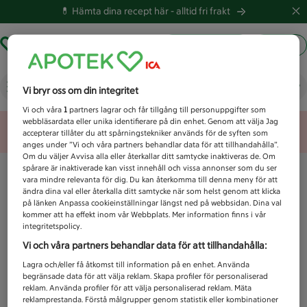
💊 Hämta dina recept här -
alltid fri frakt
Hämta ut recept
Logga in
Vad letar du efter idag?
Vi bryr oss om din integritet
Vi och våra
1
partners lagrar och får tillgång till personuppgifter som
webbläsardata eller unika identifierare på din enhet. Genom att välja Jag
Unknown error
accepterar tillåter du att spårningstekniker används för de syften som
anges under ”Vi och våra partners behandlar data för att tillhandahålla”.
Om du väljer Avvisa alla eller återkallar ditt samtycke inaktiveras de. Om
spårare är inaktiverade kan visst innehåll och vissa annonser som du ser
vara mindre relevanta för dig. Du kan återkomma till denna meny för att
ändra dina val eller återkalla ditt samtycke när som helst genom att klicka
på länken Anpassa cookieinställningar längst ned på webbsidan. Dina val
kommer att ha effekt inom vår Webbplats. Mer information finns i vår
integritetspolicy.
Vi och våra partners behandlar data för att tillhandahålla:
Lagra och/eller få åtkomst till information på en enhet. Använda
begränsade data för att välja reklam. Skapa profiler för personaliserad
reklam. Använda profiler för att välja personaliserad reklam. Mäta
reklamprestanda. Förstå målgrupper genom statistik eller kombinationer