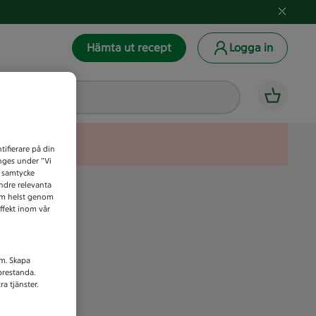
Hämta ut recept
Logga in
tifierare på din
anges under ”Vi
t samtycke
indre relevanta
som helst genom
ffekt inom vår
am. Skapa
prestanda.
a tjänster.