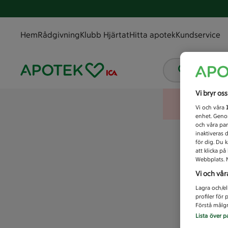
Hem
Rådgivning
Klubb Hjärtat
Hitta apotek
Kundservice
Vad letar
Vi bryr os
Vi och våra
enhet. Genom
och våra par
inaktiveras 
för dig. Du 
att klicka p
Webbplats. M
Vi och vår
Lagra och/el
profiler för
Förstå målgr
Lista över p