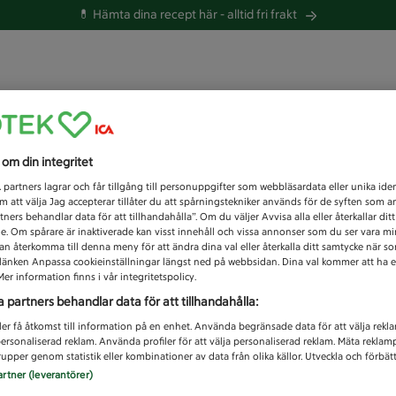
💊 Hämta dina recept här -
alltid fri frakt
 du efter idag?
s om din integritet
Unknown error
1
partners lagrar och får tillgång till personuppgifter som webbläsardata eller unika iden
 att välja Jag accepterar tillåter du att spårningstekniker används för de syften som 
tners behandlar data för att tillhandahålla”. Om du väljer Avvisa alla eller återkallar dit
de. Om spårare är inaktiverade kan visst innehåll och vissa annonser som du ser vara m
kan återkomma till denna meny för att ändra dina val eller återkalla ditt samtycke när 
å länken Anpassa cookieinställningar längst ned på webbsidan. Dina val kommer att ha e
er information finns i vår integritetspolicy.
a partners behandlar data för att tillhandahålla:
ler få åtkomst till information på en enhet. Använda begränsade data för att välja rekl
 personaliserad reklam. Använda profiler för att välja personaliserad reklam. Mäta reklam
upper genom statistik eller kombinationer av data från olika källor. Utveckla och förbättr
artner (leverantörer)