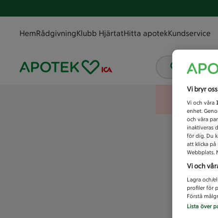
Hem
Rådgivning
Klubb Hjärtat
Hitta apotek
Kundservice
Vad letar
Vi bryr os
Vi och våra
enhet. Genom
och våra par
inaktiveras 
för dig. Du 
att klicka p
Webbplats. M
Vi och vår
Lagra och/el
profiler för
Förstå målgr
Lista över p