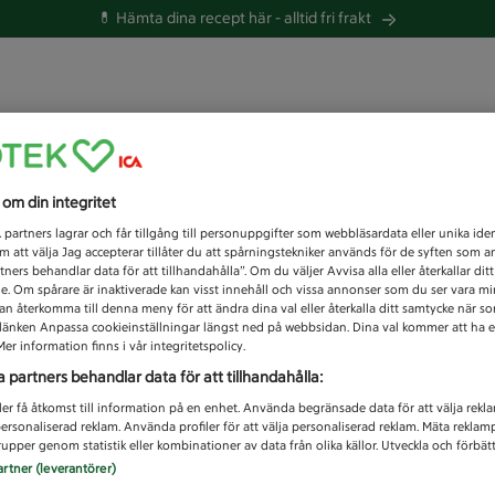
💊 Hämta dina recept här -
alltid fri frakt
 du efter idag?
s om din integritet
Unknown error
1
partners lagrar och får tillgång till personuppgifter som webbläsardata eller unika iden
 att välja Jag accepterar tillåter du att spårningstekniker används för de syften som 
tners behandlar data för att tillhandahålla”. Om du väljer Avvisa alla eller återkallar dit
de. Om spårare är inaktiverade kan visst innehåll och vissa annonser som du ser vara m
kan återkomma till denna meny för att ändra dina val eller återkalla ditt samtycke när 
å länken Anpassa cookieinställningar längst ned på webbsidan. Dina val kommer att ha e
er information finns i vår integritetspolicy.
a partners behandlar data för att tillhandahålla:
ler få åtkomst till information på en enhet. Använda begränsade data för att välja rekl
 personaliserad reklam. Använda profiler för att välja personaliserad reklam. Mäta reklam
upper genom statistik eller kombinationer av data från olika källor. Utveckla och förbättr
artner (leverantörer)