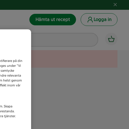
Hämta ut recept
Logga in
tifierare på din
anges under ”Vi
t samtycke
indre relevanta
som helst genom
ffekt inom vår
am. Skapa
prestanda.
a tjänster.