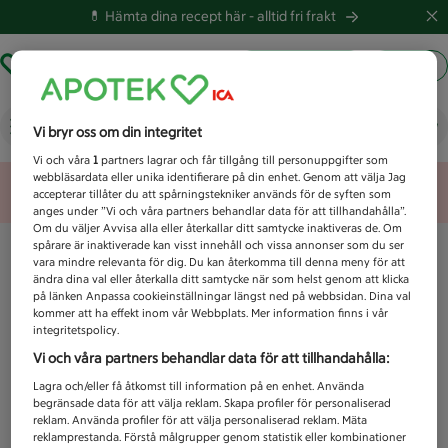
💊 Hämta dina recept här -
alltid fri frakt
Hämta ut recept
Logga in
Vad letar du efter idag?
Vi bryr oss om din integritet
Vi och våra
1
partners lagrar och får tillgång till personuppgifter som
webbläsardata eller unika identifierare på din enhet. Genom att välja Jag
Unknown error
accepterar tillåter du att spårningstekniker används för de syften som
anges under ”Vi och våra partners behandlar data för att tillhandahålla”.
Om du väljer Avvisa alla eller återkallar ditt samtycke inaktiveras de. Om
spårare är inaktiverade kan visst innehåll och vissa annonser som du ser
vara mindre relevanta för dig. Du kan återkomma till denna meny för att
ändra dina val eller återkalla ditt samtycke när som helst genom att klicka
på länken Anpassa cookieinställningar längst ned på webbsidan. Dina val
kommer att ha effekt inom vår Webbplats. Mer information finns i vår
integritetspolicy.
Vi och våra partners behandlar data för att tillhandahålla:
Lagra och/eller få åtkomst till information på en enhet. Använda
begränsade data för att välja reklam. Skapa profiler för personaliserad
reklam. Använda profiler för att välja personaliserad reklam. Mäta
reklamprestanda. Förstå målgrupper genom statistik eller kombinationer