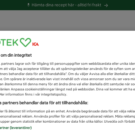
💊 Hämta dina recept här -
alltid fri frakt
 du efter idag?
s om din integritet
Unknown error
1
partners lagrar och får tillgång till personuppgifter som webbläsardata eller unika iden
 att välja Jag accepterar tillåter du att spårningstekniker används för de syften som 
tners behandlar data för att tillhandahålla”. Om du väljer Avvisa alla eller återkallar dit
de. Om spårare är inaktiverade kan visst innehåll och vissa annonser som du ser vara m
kan återkomma till denna meny för att ändra dina val eller återkalla ditt samtycke när 
å länken Anpassa cookieinställningar längst ned på webbsidan. Dina val kommer att ha e
er information finns i vår integritetspolicy.
a partners behandlar data för att tillhandahålla:
ler få åtkomst till information på en enhet. Använda begränsade data för att välja rekl
 personaliserad reklam. Använda profiler för att välja personaliserad reklam. Mäta reklam
upper genom statistik eller kombinationer av data från olika källor. Utveckla och förbättr
artner (leverantörer)