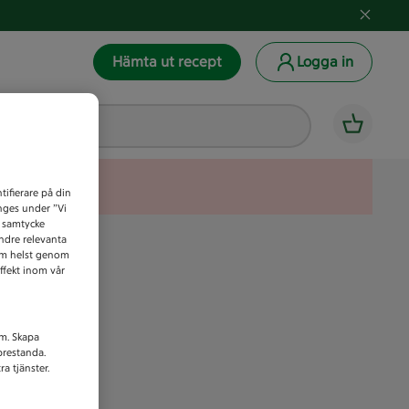
Hämta ut recept
Logga in
tifierare på din
anges under ”Vi
t samtycke
indre relevanta
som helst genom
ffekt inom vår
am. Skapa
prestanda.
a tjänster.