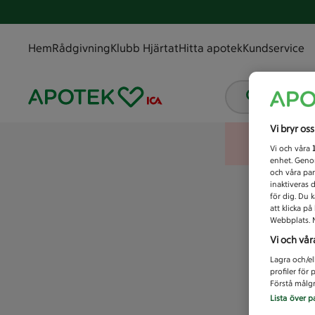
Hem
Rådgivning
Klubb Hjärtat
Hitta apotek
Kundservice
Vad letar
Vi bryr os
Vi och våra
enhet. Genom
och våra par
inaktiveras 
för dig. Du 
att klicka p
Webbplats. M
Vi och vår
Lagra och/el
profiler för
Förstå målgr
Lista över p