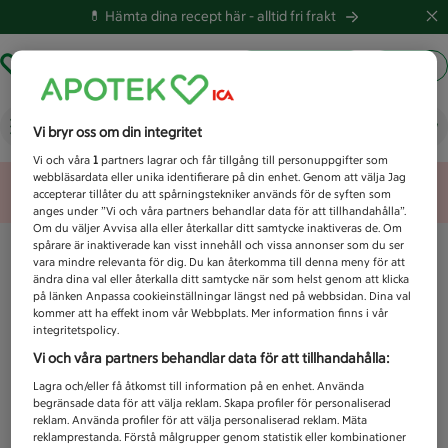
💊 Hämta dina recept här -
alltid fri frakt
Hämta ut recept
Logga in
Vad letar du efter idag?
Vi bryr oss om din integritet
Vi och våra
1
partners lagrar och får tillgång till personuppgifter som
webbläsardata eller unika identifierare på din enhet. Genom att välja Jag
Unknown error
accepterar tillåter du att spårningstekniker används för de syften som
anges under ”Vi och våra partners behandlar data för att tillhandahålla”.
Om du väljer Avvisa alla eller återkallar ditt samtycke inaktiveras de. Om
spårare är inaktiverade kan visst innehåll och vissa annonser som du ser
vara mindre relevanta för dig. Du kan återkomma till denna meny för att
ändra dina val eller återkalla ditt samtycke när som helst genom att klicka
på länken Anpassa cookieinställningar längst ned på webbsidan. Dina val
kommer att ha effekt inom vår Webbplats. Mer information finns i vår
integritetspolicy.
Vi och våra partners behandlar data för att tillhandahålla:
Lagra och/eller få åtkomst till information på en enhet. Använda
begränsade data för att välja reklam. Skapa profiler för personaliserad
reklam. Använda profiler för att välja personaliserad reklam. Mäta
reklamprestanda. Förstå målgrupper genom statistik eller kombinationer