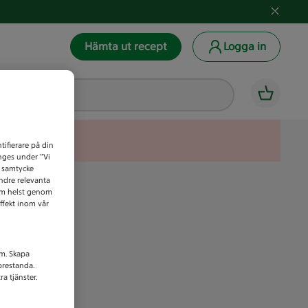
Hämta ut recept
Logga in
tifierare på din
anges under ”Vi
t samtycke
indre relevanta
som helst genom
ffekt inom vår
am. Skapa
prestanda.
a tjänster.