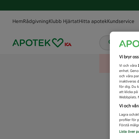
Hem
Rådgivning
Klubb Hjärtat
Hitta apotek
Kundservice
Vad letar
Vi bryr os
Vi och våra
enhet. Genom
och våra par
inaktiveras 
för dig. Du 
att klicka p
Webbplats. M
Vi och vår
Lagra och/el
profiler för
Förstå målgr
Lista över p