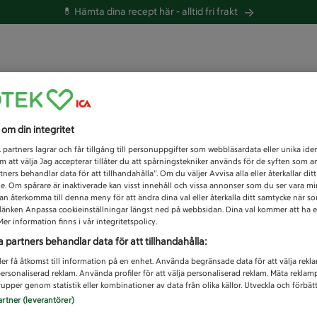
💊 Hämta dina recept här -
alltid fri frakt
 du efter idag?
s om din integritet
Unknown error
1
partners lagrar och får tillgång till personuppgifter som webbläsardata eller unika iden
 att välja Jag accepterar tillåter du att spårningstekniker används för de syften som 
tners behandlar data för att tillhandahålla”. Om du väljer Avvisa alla eller återkallar dit
de. Om spårare är inaktiverade kan visst innehåll och vissa annonser som du ser vara m
kan återkomma till denna meny för att ändra dina val eller återkalla ditt samtycke när 
å länken Anpassa cookieinställningar längst ned på webbsidan. Dina val kommer att ha e
er information finns i vår integritetspolicy.
a partners behandlar data för att tillhandahålla:
ler få åtkomst till information på en enhet. Använda begränsade data för att välja rekl
 personaliserad reklam. Använda profiler för att välja personaliserad reklam. Mäta reklam
upper genom statistik eller kombinationer av data från olika källor. Utveckla och förbättr
artner (leverantörer)