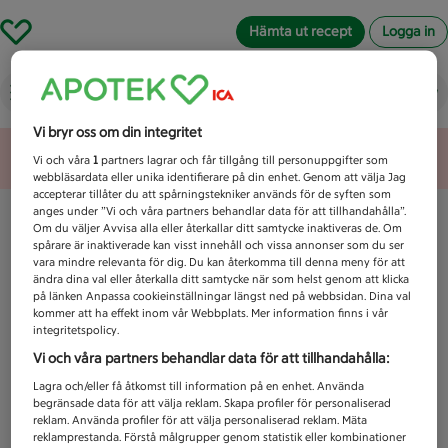
Hämta ut recept
Logga in
Vad letar du efter idag?
Vi bryr oss om din integritet
Unknown error
Vi och våra
1
partners lagrar och får tillgång till personuppgifter som
webbläsardata eller unika identifierare på din enhet. Genom att välja Jag
accepterar tillåter du att spårningstekniker används för de syften som
anges under ”Vi och våra partners behandlar data för att tillhandahålla”.
Om du väljer Avvisa alla eller återkallar ditt samtycke inaktiveras de. Om
spårare är inaktiverade kan visst innehåll och vissa annonser som du ser
vara mindre relevanta för dig. Du kan återkomma till denna meny för att
ändra dina val eller återkalla ditt samtycke när som helst genom att klicka
på länken Anpassa cookieinställningar längst ned på webbsidan. Dina val
kommer att ha effekt inom vår Webbplats. Mer information finns i vår
integritetspolicy.
Vi och våra partners behandlar data för att tillhandahålla:
Lagra och/eller få åtkomst till information på en enhet. Använda
begränsade data för att välja reklam. Skapa profiler för personaliserad
reklam. Använda profiler för att välja personaliserad reklam. Mäta
reklamprestanda. Förstå målgrupper genom statistik eller kombinationer