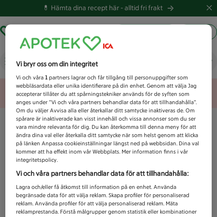
💊 Hämta dina recept här -
alltid fri frakt
Hämta ut recept
Logga in
Vad letar du efter idag?
Vi bryr oss om din integritet
Vi och våra
1
partners lagrar och får tillgång till personuppgifter som
webbläsardata eller unika identifierare på din enhet. Genom att välja Jag
Unknown error
accepterar tillåter du att spårningstekniker används för de syften som
anges under ”Vi och våra partners behandlar data för att tillhandahålla”.
Om du väljer Avvisa alla eller återkallar ditt samtycke inaktiveras de. Om
spårare är inaktiverade kan visst innehåll och vissa annonser som du ser
vara mindre relevanta för dig. Du kan återkomma till denna meny för att
ändra dina val eller återkalla ditt samtycke när som helst genom att klicka
på länken Anpassa cookieinställningar längst ned på webbsidan. Dina val
kommer att ha effekt inom vår Webbplats. Mer information finns i vår
integritetspolicy.
Vi och våra partners behandlar data för att tillhandahålla:
Lagra och/eller få åtkomst till information på en enhet. Använda
begränsade data för att välja reklam. Skapa profiler för personaliserad
reklam. Använda profiler för att välja personaliserad reklam. Mäta
reklamprestanda. Förstå målgrupper genom statistik eller kombinationer