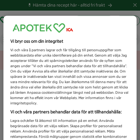
💊 Hämta dina recept här -
alltid fri frakt
Hämta ut recept
Logga in
Vad letar du efter idag?
Vi bryr oss om din integritet
Vi och våra
1
partners lagrar och får tillgång till personuppgifter som
webbläsardata eller unika identifierare på din enhet. Genom att välja Jag
Unknown error
accepterar tillåter du att spårningstekniker används för de syften som
anges under ”Vi och våra partners behandlar data för att tillhandahålla”.
Om du väljer Avvisa alla eller återkallar ditt samtycke inaktiveras de. Om
spårare är inaktiverade kan visst innehåll och vissa annonser som du ser
vara mindre relevanta för dig. Du kan återkomma till denna meny för att
ändra dina val eller återkalla ditt samtycke när som helst genom att klicka
på länken Anpassa cookieinställningar längst ned på webbsidan. Dina val
kommer att ha effekt inom vår Webbplats. Mer information finns i vår
integritetspolicy.
Vi och våra partners behandlar data för att tillhandahålla:
Lagra och/eller få åtkomst till information på en enhet. Använda
begränsade data för att välja reklam. Skapa profiler för personaliserad
reklam. Använda profiler för att välja personaliserad reklam. Mäta
reklamprestanda. Förstå målgrupper genom statistik eller kombinationer