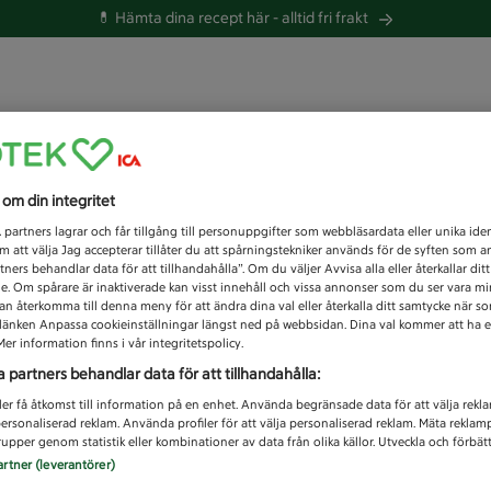
💊 Hämta dina recept här -
alltid fri frakt
 du efter idag?
s om din integritet
Unknown error
1
partners lagrar och får tillgång till personuppgifter som webbläsardata eller unika iden
 att välja Jag accepterar tillåter du att spårningstekniker används för de syften som 
tners behandlar data för att tillhandahålla”. Om du väljer Avvisa alla eller återkallar dit
de. Om spårare är inaktiverade kan visst innehåll och vissa annonser som du ser vara m
kan återkomma till denna meny för att ändra dina val eller återkalla ditt samtycke när 
å länken Anpassa cookieinställningar längst ned på webbsidan. Dina val kommer att ha e
er information finns i vår integritetspolicy.
a partners behandlar data för att tillhandahålla:
ler få åtkomst till information på en enhet. Använda begränsade data för att välja rekl
 personaliserad reklam. Använda profiler för att välja personaliserad reklam. Mäta reklam
upper genom statistik eller kombinationer av data från olika källor. Utveckla och förbättr
artner (leverantörer)