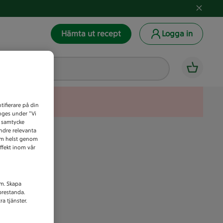
Hämta ut recept
Logga in
tifierare på din
anges under ”Vi
t samtycke
indre relevanta
som helst genom
ffekt inom vår
am. Skapa
prestanda.
a tjänster.