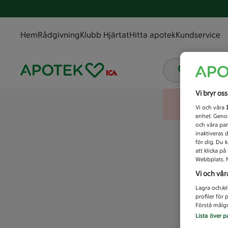
Hem
Rådgivning
Klubb Hjärtat
Hitta apotek
Kundservice
Vad letar
Vi bryr os
Vi och våra
enhet. Genom
och våra par
inaktiveras 
för dig. Du 
att klicka p
Webbplats. M
Vi och vår
Lagra och/el
profiler för
Förstå målgr
Lista över p