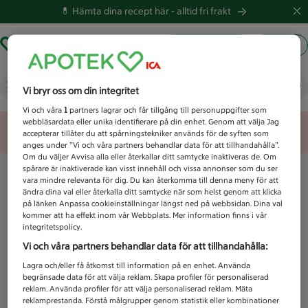
💊 Hämta dina recept här -
alltid fri frakt
Hämta ut recept
Logga in
Vad letar du efter idag?
Vi bryr oss om din integritet
Vi och våra
1
partners lagrar och får tillgång till personuppgifter som
webbläsardata eller unika identifierare på din enhet. Genom att välja Jag
Unknown error
accepterar tillåter du att spårningstekniker används för de syften som
anges under ”Vi och våra partners behandlar data för att tillhandahålla”.
Om du väljer Avvisa alla eller återkallar ditt samtycke inaktiveras de. Om
spårare är inaktiverade kan visst innehåll och vissa annonser som du ser
vara mindre relevanta för dig. Du kan återkomma till denna meny för att
ändra dina val eller återkalla ditt samtycke när som helst genom att klicka
på länken Anpassa cookieinställningar längst ned på webbsidan. Dina val
kommer att ha effekt inom vår Webbplats. Mer information finns i vår
integritetspolicy.
Vi och våra partners behandlar data för att tillhandahålla:
Lagra och/eller få åtkomst till information på en enhet. Använda
begränsade data för att välja reklam. Skapa profiler för personaliserad
reklam. Använda profiler för att välja personaliserad reklam. Mäta
reklamprestanda. Förstå målgrupper genom statistik eller kombinationer