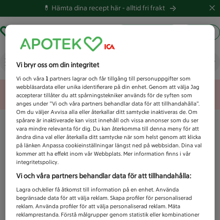
💊 Hämta dina recept här -
alltid fri frakt
Hämta ut recept
Logga in
Vad letar du efter idag?
Vi bryr oss om din integritet
Vi och våra
1
partners lagrar och får tillgång till personuppgifter som
webbläsardata eller unika identifierare på din enhet. Genom att välja Jag
Unknown error
accepterar tillåter du att spårningstekniker används för de syften som
anges under ”Vi och våra partners behandlar data för att tillhandahålla”.
Om du väljer Avvisa alla eller återkallar ditt samtycke inaktiveras de. Om
spårare är inaktiverade kan visst innehåll och vissa annonser som du ser
vara mindre relevanta för dig. Du kan återkomma till denna meny för att
ändra dina val eller återkalla ditt samtycke när som helst genom att klicka
på länken Anpassa cookieinställningar längst ned på webbsidan. Dina val
kommer att ha effekt inom vår Webbplats. Mer information finns i vår
integritetspolicy.
Vi och våra partners behandlar data för att tillhandahålla:
Lagra och/eller få åtkomst till information på en enhet. Använda
begränsade data för att välja reklam. Skapa profiler för personaliserad
reklam. Använda profiler för att välja personaliserad reklam. Mäta
reklamprestanda. Förstå målgrupper genom statistik eller kombinationer