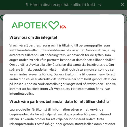
💊 Hämta dina recept här -
alltid fri frakt
Hämta ut recept
Logga in
Vad letar du efter idag?
Vi bryr oss om din integritet
Vi och våra
1
partners lagrar och får tillgång till personuppgifter som
webbläsardata eller unika identifierare på din enhet. Genom att välja Jag
Unknown error
accepterar tillåter du att spårningstekniker används för de syften som
anges under ”Vi och våra partners behandlar data för att tillhandahålla”.
Om du väljer Avvisa alla eller återkallar ditt samtycke inaktiveras de. Om
spårare är inaktiverade kan visst innehåll och vissa annonser som du ser
vara mindre relevanta för dig. Du kan återkomma till denna meny för att
ändra dina val eller återkalla ditt samtycke när som helst genom att klicka
på länken Anpassa cookieinställningar längst ned på webbsidan. Dina val
kommer att ha effekt inom vår Webbplats. Mer information finns i vår
integritetspolicy.
Vi och våra partners behandlar data för att tillhandahålla:
Lagra och/eller få åtkomst till information på en enhet. Använda
begränsade data för att välja reklam. Skapa profiler för personaliserad
reklam. Använda profiler för att välja personaliserad reklam. Mäta
reklamprestanda. Förstå målgrupper genom statistik eller kombinationer