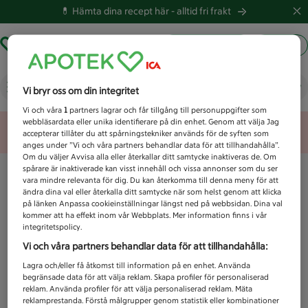
💊 Hämta dina recept här -
alltid fri frakt
Hämta ut recept
Logga in
Vad letar du efter idag?
Vi bryr oss om din integritet
Vi och våra
1
partners lagrar och får tillgång till personuppgifter som
webbläsardata eller unika identifierare på din enhet. Genom att välja Jag
Unknown error
accepterar tillåter du att spårningstekniker används för de syften som
anges under ”Vi och våra partners behandlar data för att tillhandahålla”.
Om du väljer Avvisa alla eller återkallar ditt samtycke inaktiveras de. Om
spårare är inaktiverade kan visst innehåll och vissa annonser som du ser
vara mindre relevanta för dig. Du kan återkomma till denna meny för att
ändra dina val eller återkalla ditt samtycke när som helst genom att klicka
på länken Anpassa cookieinställningar längst ned på webbsidan. Dina val
kommer att ha effekt inom vår Webbplats. Mer information finns i vår
integritetspolicy.
Vi och våra partners behandlar data för att tillhandahålla:
Lagra och/eller få åtkomst till information på en enhet. Använda
begränsade data för att välja reklam. Skapa profiler för personaliserad
reklam. Använda profiler för att välja personaliserad reklam. Mäta
reklamprestanda. Förstå målgrupper genom statistik eller kombinationer