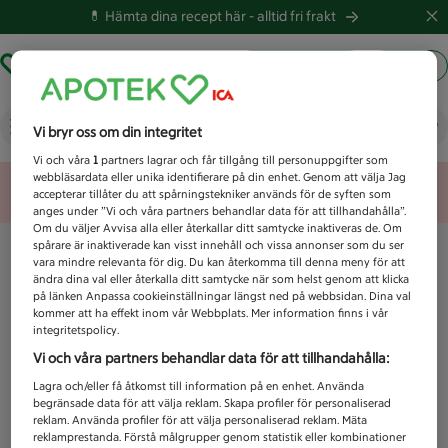
💊 Hämta dina recept här -
alltid fri frakt
Hämta ut recept
Logga in
Vad letar du efter idag?
Vi bryr oss om din integritet
Vi och våra
1
partners lagrar och får tillgång till personuppgifter som
webbläsardata eller unika identifierare på din enhet. Genom att välja Jag
Unknown error
accepterar tillåter du att spårningstekniker används för de syften som
anges under ”Vi och våra partners behandlar data för att tillhandahålla”.
Om du väljer Avvisa alla eller återkallar ditt samtycke inaktiveras de. Om
spårare är inaktiverade kan visst innehåll och vissa annonser som du ser
vara mindre relevanta för dig. Du kan återkomma till denna meny för att
ändra dina val eller återkalla ditt samtycke när som helst genom att klicka
på länken Anpassa cookieinställningar längst ned på webbsidan. Dina val
kommer att ha effekt inom vår Webbplats. Mer information finns i vår
integritetspolicy.
Vi och våra partners behandlar data för att tillhandahålla:
Lagra och/eller få åtkomst till information på en enhet. Använda
begränsade data för att välja reklam. Skapa profiler för personaliserad
reklam. Använda profiler för att välja personaliserad reklam. Mäta
reklamprestanda. Förstå målgrupper genom statistik eller kombinationer