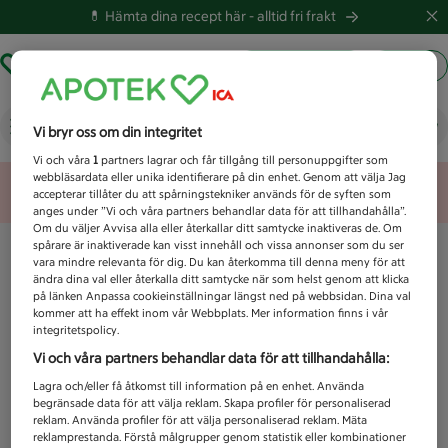
💊 Hämta dina recept här -
alltid fri frakt
Hämta ut recept
Logga in
Vad letar du efter idag?
Vi bryr oss om din integritet
Vi och våra
1
partners lagrar och får tillgång till personuppgifter som
webbläsardata eller unika identifierare på din enhet. Genom att välja Jag
Unknown error
accepterar tillåter du att spårningstekniker används för de syften som
anges under ”Vi och våra partners behandlar data för att tillhandahålla”.
Om du väljer Avvisa alla eller återkallar ditt samtycke inaktiveras de. Om
spårare är inaktiverade kan visst innehåll och vissa annonser som du ser
vara mindre relevanta för dig. Du kan återkomma till denna meny för att
ändra dina val eller återkalla ditt samtycke när som helst genom att klicka
på länken Anpassa cookieinställningar längst ned på webbsidan. Dina val
kommer att ha effekt inom vår Webbplats. Mer information finns i vår
integritetspolicy.
Vi och våra partners behandlar data för att tillhandahålla:
Lagra och/eller få åtkomst till information på en enhet. Använda
begränsade data för att välja reklam. Skapa profiler för personaliserad
reklam. Använda profiler för att välja personaliserad reklam. Mäta
reklamprestanda. Förstå målgrupper genom statistik eller kombinationer