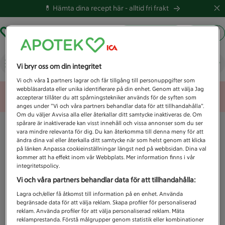
💊 Hämta dina recept här -
alltid fri frakt
Hämta ut recept
Logga in
Vad letar du efter idag?
Vi bryr oss om din integritet
Vi och våra
1
partners lagrar och får tillgång till personuppgifter som
webbläsardata eller unika identifierare på din enhet. Genom att välja Jag
Unknown error
accepterar tillåter du att spårningstekniker används för de syften som
anges under ”Vi och våra partners behandlar data för att tillhandahålla”.
Om du väljer Avvisa alla eller återkallar ditt samtycke inaktiveras de. Om
spårare är inaktiverade kan visst innehåll och vissa annonser som du ser
vara mindre relevanta för dig. Du kan återkomma till denna meny för att
ändra dina val eller återkalla ditt samtycke när som helst genom att klicka
på länken Anpassa cookieinställningar längst ned på webbsidan. Dina val
kommer att ha effekt inom vår Webbplats. Mer information finns i vår
integritetspolicy.
Vi och våra partners behandlar data för att tillhandahålla:
Lagra och/eller få åtkomst till information på en enhet. Använda
begränsade data för att välja reklam. Skapa profiler för personaliserad
reklam. Använda profiler för att välja personaliserad reklam. Mäta
reklamprestanda. Förstå målgrupper genom statistik eller kombinationer