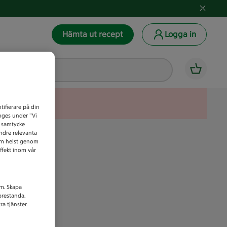
Hämta ut recept
Logga in
tifierare på din
anges under ”Vi
t samtycke
indre relevanta
som helst genom
ffekt inom vår
am. Skapa
prestanda.
a tjänster.