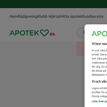
Hem
Rådgivning
Klubb Hjärtat
Hitta apotek
Kundservice
Vad letar
Vi bryr os
Vi och våra
enhet. Genom
och våra par
inaktiveras 
för dig. Du 
att klicka p
Webbplats. M
Vi och vår
Lagra och/el
profiler för
Förstå målgr
Lista över p