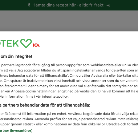
💊 Hämta dina recept här -
alltid fri frakt
 du efter idag?
s om din integritet
Unknown error
1
partners lagrar och får tillgång till personuppgifter som webbläsardata eller unika iden
 att välja Jag accepterar tillåter du att spårningstekniker används för de syften som 
tners behandlar data för att tillhandahålla”. Om du väljer Avvisa alla eller återkallar dit
de. Om spårare är inaktiverade kan visst innehåll och vissa annonser som du ser vara m
kan återkomma till denna meny för att ändra dina val eller återkalla ditt samtycke när 
å länken Anpassa cookieinställningar längst ned på webbsidan. Dina val kommer att ha e
er information finns i vår integritetspolicy.
a partners behandlar data för att tillhandahålla:
ler få åtkomst till information på en enhet. Använda begränsade data för att välja rekl
 personaliserad reklam. Använda profiler för att välja personaliserad reklam. Mäta reklam
upper genom statistik eller kombinationer av data från olika källor. Utveckla och förbättr
artner (leverantörer)