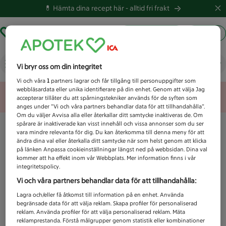
💊 Hämta dina recept här -
alltid fri frakt
Hämta ut recept
Logga in
Vad letar du efter idag?
Vi bryr oss om din integritet
Vi och våra
1
partners lagrar och får tillgång till personuppgifter som
webbläsardata eller unika identifierare på din enhet. Genom att välja Jag
Unknown error
accepterar tillåter du att spårningstekniker används för de syften som
anges under ”Vi och våra partners behandlar data för att tillhandahålla”.
Om du väljer Avvisa alla eller återkallar ditt samtycke inaktiveras de. Om
spårare är inaktiverade kan visst innehåll och vissa annonser som du ser
vara mindre relevanta för dig. Du kan återkomma till denna meny för att
ändra dina val eller återkalla ditt samtycke när som helst genom att klicka
på länken Anpassa cookieinställningar längst ned på webbsidan. Dina val
kommer att ha effekt inom vår Webbplats. Mer information finns i vår
integritetspolicy.
Vi och våra partners behandlar data för att tillhandahålla:
Lagra och/eller få åtkomst till information på en enhet. Använda
begränsade data för att välja reklam. Skapa profiler för personaliserad
reklam. Använda profiler för att välja personaliserad reklam. Mäta
reklamprestanda. Förstå målgrupper genom statistik eller kombinationer