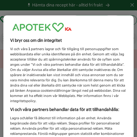
💊 Hämta dina recept här -
alltid fri frakt
Hämta ut recept
Logga in
Vad letar du efter idag?
Vi bryr oss om din integritet
Vi och våra
1
partners lagrar och får tillgång till personuppgifter som
webbläsardata eller unika identifierare på din enhet. Genom att välja Jag
Unknown error
accepterar tillåter du att spårningstekniker används för de syften som
anges under ”Vi och våra partners behandlar data för att tillhandahålla”.
Om du väljer Avvisa alla eller återkallar ditt samtycke inaktiveras de. Om
spårare är inaktiverade kan visst innehåll och vissa annonser som du ser
vara mindre relevanta för dig. Du kan återkomma till denna meny för att
ändra dina val eller återkalla ditt samtycke när som helst genom att klicka
på länken Anpassa cookieinställningar längst ned på webbsidan. Dina val
kommer att ha effekt inom vår Webbplats. Mer information finns i vår
integritetspolicy.
Vi och våra partners behandlar data för att tillhandahålla:
Lagra och/eller få åtkomst till information på en enhet. Använda
begränsade data för att välja reklam. Skapa profiler för personaliserad
reklam. Använda profiler för att välja personaliserad reklam. Mäta
reklamprestanda. Förstå målgrupper genom statistik eller kombinationer