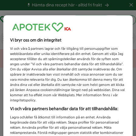
💊 Hämta dina recept här -
alltid fri frakt
Hämta ut recept
Logga in
Vad letar du efter idag?
Vi bryr oss om din integritet
Vi och våra
1
partners lagrar och får tillgång till personuppgifter som
webbläsardata eller unika identifierare på din enhet. Genom att välja Jag
Unknown error
accepterar tillåter du att spårningstekniker används för de syften som
anges under ”Vi och våra partners behandlar data för att tillhandahålla”.
Om du väljer Avvisa alla eller återkallar ditt samtycke inaktiveras de. Om
spårare är inaktiverade kan visst innehåll och vissa annonser som du ser
vara mindre relevanta för dig. Du kan återkomma till denna meny för att
ändra dina val eller återkalla ditt samtycke när som helst genom att klicka
på länken Anpassa cookieinställningar längst ned på webbsidan. Dina val
kommer att ha effekt inom vår Webbplats. Mer information finns i vår
integritetspolicy.
Vi och våra partners behandlar data för att tillhandahålla:
Lagra och/eller få åtkomst till information på en enhet. Använda
begränsade data för att välja reklam. Skapa profiler för personaliserad
reklam. Använda profiler för att välja personaliserad reklam. Mäta
reklamprestanda. Förstå målgrupper genom statistik eller kombinationer