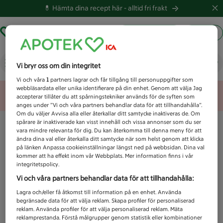
💊 Hämta dina recept här -
alltid fri frakt
Hämta ut recept
Logga in
Vad letar du efter idag?
Vi bryr oss om din integritet
Vi och våra
1
partners lagrar och får tillgång till personuppgifter som
webbläsardata eller unika identifierare på din enhet. Genom att välja Jag
Unknown error
accepterar tillåter du att spårningstekniker används för de syften som
anges under ”Vi och våra partners behandlar data för att tillhandahålla”.
Om du väljer Avvisa alla eller återkallar ditt samtycke inaktiveras de. Om
spårare är inaktiverade kan visst innehåll och vissa annonser som du ser
vara mindre relevanta för dig. Du kan återkomma till denna meny för att
ändra dina val eller återkalla ditt samtycke när som helst genom att klicka
på länken Anpassa cookieinställningar längst ned på webbsidan. Dina val
kommer att ha effekt inom vår Webbplats. Mer information finns i vår
integritetspolicy.
Vi och våra partners behandlar data för att tillhandahålla:
Lagra och/eller få åtkomst till information på en enhet. Använda
begränsade data för att välja reklam. Skapa profiler för personaliserad
reklam. Använda profiler för att välja personaliserad reklam. Mäta
reklamprestanda. Förstå målgrupper genom statistik eller kombinationer