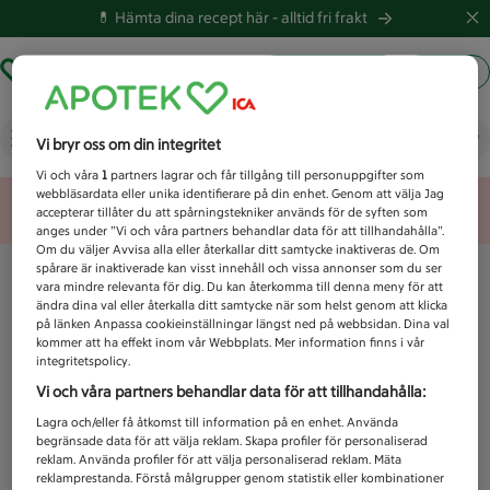
💊 Hämta dina recept här -
alltid fri frakt
Hämta ut recept
Logga in
Vad letar du efter idag?
Vi bryr oss om din integritet
Vi och våra
1
partners lagrar och får tillgång till personuppgifter som
webbläsardata eller unika identifierare på din enhet. Genom att välja Jag
Unknown error
accepterar tillåter du att spårningstekniker används för de syften som
anges under ”Vi och våra partners behandlar data för att tillhandahålla”.
Om du väljer Avvisa alla eller återkallar ditt samtycke inaktiveras de. Om
spårare är inaktiverade kan visst innehåll och vissa annonser som du ser
vara mindre relevanta för dig. Du kan återkomma till denna meny för att
ändra dina val eller återkalla ditt samtycke när som helst genom att klicka
på länken Anpassa cookieinställningar längst ned på webbsidan. Dina val
kommer att ha effekt inom vår Webbplats. Mer information finns i vår
integritetspolicy.
Vi och våra partners behandlar data för att tillhandahålla:
Lagra och/eller få åtkomst till information på en enhet. Använda
begränsade data för att välja reklam. Skapa profiler för personaliserad
reklam. Använda profiler för att välja personaliserad reklam. Mäta
reklamprestanda. Förstå målgrupper genom statistik eller kombinationer