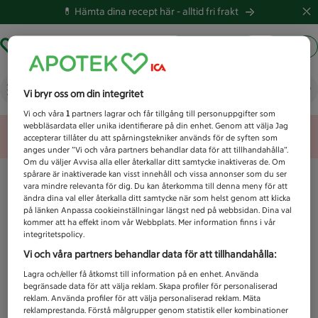
💊 Hämta dina recept här -
alltid fri frakt
Hämta ut recept
Logga in
Vad letar du efter idag?
Vi bryr oss om din integritet
Vi och våra
1
partners lagrar och får tillgång till personuppgifter som
webbläsardata eller unika identifierare på din enhet. Genom att välja Jag
Unknown error
accepterar tillåter du att spårningstekniker används för de syften som
anges under ”Vi och våra partners behandlar data för att tillhandahålla”.
Om du väljer Avvisa alla eller återkallar ditt samtycke inaktiveras de. Om
spårare är inaktiverade kan visst innehåll och vissa annonser som du ser
vara mindre relevanta för dig. Du kan återkomma till denna meny för att
ändra dina val eller återkalla ditt samtycke när som helst genom att klicka
på länken Anpassa cookieinställningar längst ned på webbsidan. Dina val
kommer att ha effekt inom vår Webbplats. Mer information finns i vår
integritetspolicy.
Vi och våra partners behandlar data för att tillhandahålla:
Lagra och/eller få åtkomst till information på en enhet. Använda
begränsade data för att välja reklam. Skapa profiler för personaliserad
reklam. Använda profiler för att välja personaliserad reklam. Mäta
reklamprestanda. Förstå målgrupper genom statistik eller kombinationer