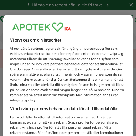
💊 Hämta dina recept här -
alltid fri frakt
Hämta ut recept
Logga in
Vad letar du efter idag?
Vi bryr oss om din integritet
Vi och våra
1
partners lagrar och får tillgång till personuppgifter som
webbläsardata eller unika identifierare på din enhet. Genom att välja Jag
Unknown error
accepterar tillåter du att spårningstekniker används för de syften som
anges under ”Vi och våra partners behandlar data för att tillhandahålla”.
Om du väljer Avvisa alla eller återkallar ditt samtycke inaktiveras de. Om
spårare är inaktiverade kan visst innehåll och vissa annonser som du ser
vara mindre relevanta för dig. Du kan återkomma till denna meny för att
ändra dina val eller återkalla ditt samtycke när som helst genom att klicka
på länken Anpassa cookieinställningar längst ned på webbsidan. Dina val
kommer att ha effekt inom vår Webbplats. Mer information finns i vår
integritetspolicy.
Vi och våra partners behandlar data för att tillhandahålla:
Lagra och/eller få åtkomst till information på en enhet. Använda
begränsade data för att välja reklam. Skapa profiler för personaliserad
reklam. Använda profiler för att välja personaliserad reklam. Mäta
reklamprestanda. Förstå målgrupper genom statistik eller kombinationer