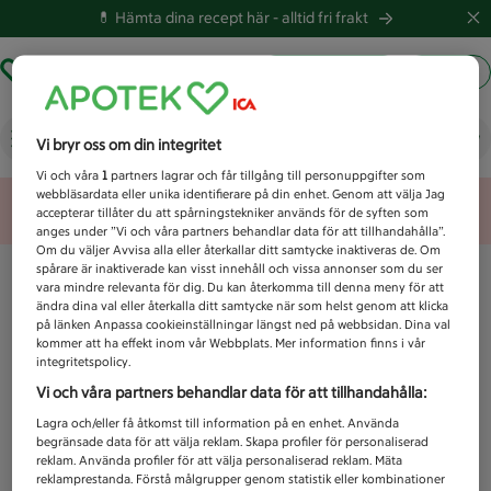
💊 Hämta dina recept här -
alltid fri frakt
Hämta ut recept
Logga in
Vad letar du efter idag?
Vi bryr oss om din integritet
Vi och våra
1
partners lagrar och får tillgång till personuppgifter som
webbläsardata eller unika identifierare på din enhet. Genom att välja Jag
Unknown error
accepterar tillåter du att spårningstekniker används för de syften som
anges under ”Vi och våra partners behandlar data för att tillhandahålla”.
Om du väljer Avvisa alla eller återkallar ditt samtycke inaktiveras de. Om
spårare är inaktiverade kan visst innehåll och vissa annonser som du ser
vara mindre relevanta för dig. Du kan återkomma till denna meny för att
ändra dina val eller återkalla ditt samtycke när som helst genom att klicka
på länken Anpassa cookieinställningar längst ned på webbsidan. Dina val
kommer att ha effekt inom vår Webbplats. Mer information finns i vår
integritetspolicy.
Vi och våra partners behandlar data för att tillhandahålla:
Lagra och/eller få åtkomst till information på en enhet. Använda
begränsade data för att välja reklam. Skapa profiler för personaliserad
reklam. Använda profiler för att välja personaliserad reklam. Mäta
reklamprestanda. Förstå målgrupper genom statistik eller kombinationer