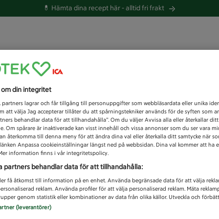
💊 Hämta dina recept här -
alltid fri frakt
 du efter idag?
s om din integritet
Unknown error
1
partners lagrar och får tillgång till personuppgifter som webbläsardata eller unika iden
 att välja Jag accepterar tillåter du att spårningstekniker används för de syften som 
tners behandlar data för att tillhandahålla”. Om du väljer Avvisa alla eller återkallar dit
de. Om spårare är inaktiverade kan visst innehåll och vissa annonser som du ser vara m
kan återkomma till denna meny för att ändra dina val eller återkalla ditt samtycke när 
å länken Anpassa cookieinställningar längst ned på webbsidan. Dina val kommer att ha e
er information finns i vår integritetspolicy.
a partners behandlar data för att tillhandahålla:
ler få åtkomst till information på en enhet. Använda begränsade data för att välja rekl
 personaliserad reklam. Använda profiler för att välja personaliserad reklam. Mäta reklam
upper genom statistik eller kombinationer av data från olika källor. Utveckla och förbättr
artner (leverantörer)