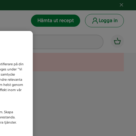
Hämta ut recept
Logga in
tifierare på din
anges under ”Vi
t samtycke
indre relevanta
som helst genom
ffekt inom vår
am. Skapa
prestanda.
a tjänster.