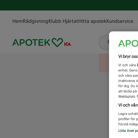
Hem
Rådgivning
Klubb Hjärtat
Hitta apotek
Kundservice
Vad letar
Vi bryr os
Vi och våra
enhet. Genom
och våra par
inaktiveras 
för dig. Du 
att klicka p
Webbplats. M
Vi och vår
Lagra och/el
profiler för
Förstå målgr
Lista över p