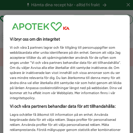
💊 Hämta dina recept här -
alltid fri frakt
Hämta ut recept
Logga in
Vad letar du efter idag?
Vi bryr oss om din integritet
Vi och våra
1
partners lagrar och får tillgång till personuppgifter som
webbläsardata eller unika identifierare på din enhet. Genom att välja Jag
Unknown error
accepterar tillåter du att spårningstekniker används för de syften som
anges under ”Vi och våra partners behandlar data för att tillhandahålla”.
Om du väljer Avvisa alla eller återkallar ditt samtycke inaktiveras de. Om
spårare är inaktiverade kan visst innehåll och vissa annonser som du ser
vara mindre relevanta för dig. Du kan återkomma till denna meny för att
ändra dina val eller återkalla ditt samtycke när som helst genom att klicka
på länken Anpassa cookieinställningar längst ned på webbsidan. Dina val
kommer att ha effekt inom vår Webbplats. Mer information finns i vår
integritetspolicy.
Vi och våra partners behandlar data för att tillhandahålla:
Lagra och/eller få åtkomst till information på en enhet. Använda
begränsade data för att välja reklam. Skapa profiler för personaliserad
reklam. Använda profiler för att välja personaliserad reklam. Mäta
reklamprestanda. Förstå målgrupper genom statistik eller kombinationer