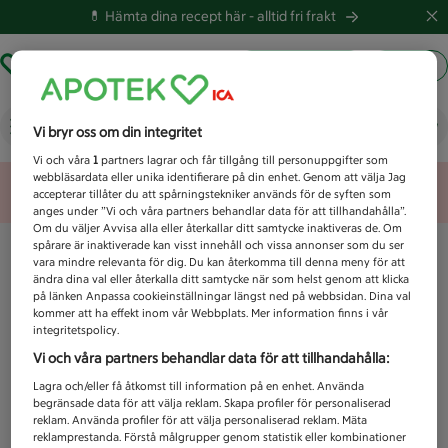
💊 Hämta dina recept här -
alltid fri frakt
Hämta ut recept
Logga in
Vad letar du efter idag?
Vi bryr oss om din integritet
Vi och våra
1
partners lagrar och får tillgång till personuppgifter som
webbläsardata eller unika identifierare på din enhet. Genom att välja Jag
Unknown error
accepterar tillåter du att spårningstekniker används för de syften som
anges under ”Vi och våra partners behandlar data för att tillhandahålla”.
Om du väljer Avvisa alla eller återkallar ditt samtycke inaktiveras de. Om
spårare är inaktiverade kan visst innehåll och vissa annonser som du ser
vara mindre relevanta för dig. Du kan återkomma till denna meny för att
ändra dina val eller återkalla ditt samtycke när som helst genom att klicka
på länken Anpassa cookieinställningar längst ned på webbsidan. Dina val
kommer att ha effekt inom vår Webbplats. Mer information finns i vår
integritetspolicy.
Vi och våra partners behandlar data för att tillhandahålla:
Lagra och/eller få åtkomst till information på en enhet. Använda
begränsade data för att välja reklam. Skapa profiler för personaliserad
reklam. Använda profiler för att välja personaliserad reklam. Mäta
reklamprestanda. Förstå målgrupper genom statistik eller kombinationer