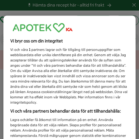
💊 Hämta dina recept här -
alltid fri frakt
Hämta ut recept
Logga in
Vad letar du efter idag?
Vi bryr oss om din integritet
Vi och våra
1
partners lagrar och får tillgång till personuppgifter som
webbläsardata eller unika identifierare på din enhet. Genom att välja Jag
Unknown error
accepterar tillåter du att spårningstekniker används för de syften som
anges under ”Vi och våra partners behandlar data för att tillhandahålla”.
Om du väljer Avvisa alla eller återkallar ditt samtycke inaktiveras de. Om
spårare är inaktiverade kan visst innehåll och vissa annonser som du ser
vara mindre relevanta för dig. Du kan återkomma till denna meny för att
ändra dina val eller återkalla ditt samtycke när som helst genom att klicka
på länken Anpassa cookieinställningar längst ned på webbsidan. Dina val
kommer att ha effekt inom vår Webbplats. Mer information finns i vår
integritetspolicy.
Vi och våra partners behandlar data för att tillhandahålla:
Lagra och/eller få åtkomst till information på en enhet. Använda
begränsade data för att välja reklam. Skapa profiler för personaliserad
reklam. Använda profiler för att välja personaliserad reklam. Mäta
reklamprestanda. Förstå målgrupper genom statistik eller kombinationer