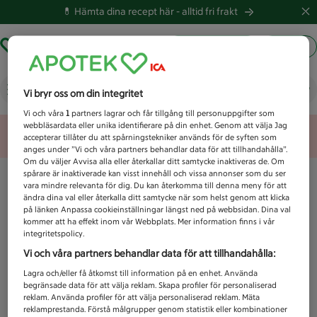
💊 Hämta dina recept här -
alltid fri frakt
Hämta ut recept
Logga in
Vad letar du efter idag?
Vi bryr oss om din integritet
Vi och våra
1
partners lagrar och får tillgång till personuppgifter som
webbläsardata eller unika identifierare på din enhet. Genom att välja Jag
Unknown error
accepterar tillåter du att spårningstekniker används för de syften som
anges under ”Vi och våra partners behandlar data för att tillhandahålla”.
Om du väljer Avvisa alla eller återkallar ditt samtycke inaktiveras de. Om
spårare är inaktiverade kan visst innehåll och vissa annonser som du ser
vara mindre relevanta för dig. Du kan återkomma till denna meny för att
ändra dina val eller återkalla ditt samtycke när som helst genom att klicka
på länken Anpassa cookieinställningar längst ned på webbsidan. Dina val
kommer att ha effekt inom vår Webbplats. Mer information finns i vår
integritetspolicy.
Vi och våra partners behandlar data för att tillhandahålla:
Lagra och/eller få åtkomst till information på en enhet. Använda
begränsade data för att välja reklam. Skapa profiler för personaliserad
reklam. Använda profiler för att välja personaliserad reklam. Mäta
reklamprestanda. Förstå målgrupper genom statistik eller kombinationer