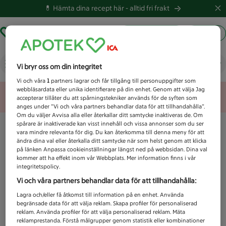
💊 Hämta dina recept här -
alltid fri frakt
Hämta ut recept
Logga in
Vad letar du efter idag?
Vi bryr oss om din integritet
Vi och våra
1
partners lagrar och får tillgång till personuppgifter som
webbläsardata eller unika identifierare på din enhet. Genom att välja Jag
Unknown error
accepterar tillåter du att spårningstekniker används för de syften som
anges under ”Vi och våra partners behandlar data för att tillhandahålla”.
Om du väljer Avvisa alla eller återkallar ditt samtycke inaktiveras de. Om
spårare är inaktiverade kan visst innehåll och vissa annonser som du ser
vara mindre relevanta för dig. Du kan återkomma till denna meny för att
ändra dina val eller återkalla ditt samtycke när som helst genom att klicka
på länken Anpassa cookieinställningar längst ned på webbsidan. Dina val
kommer att ha effekt inom vår Webbplats. Mer information finns i vår
integritetspolicy.
Vi och våra partners behandlar data för att tillhandahålla:
Lagra och/eller få åtkomst till information på en enhet. Använda
begränsade data för att välja reklam. Skapa profiler för personaliserad
reklam. Använda profiler för att välja personaliserad reklam. Mäta
reklamprestanda. Förstå målgrupper genom statistik eller kombinationer