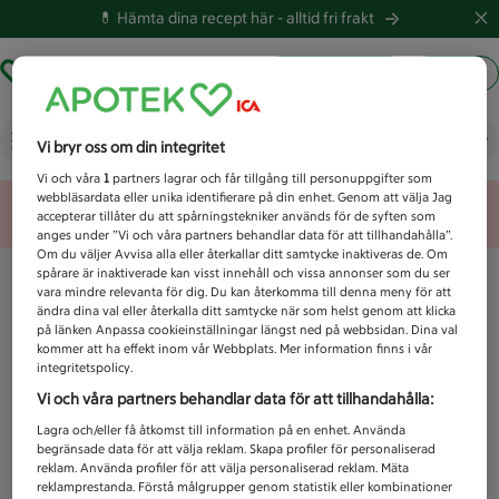
💊 Hämta dina recept här -
alltid fri frakt
Hämta ut recept
Logga in
Vad letar du efter idag?
Vi bryr oss om din integritet
Vi och våra
1
partners lagrar och får tillgång till personuppgifter som
webbläsardata eller unika identifierare på din enhet. Genom att välja Jag
Unknown error
accepterar tillåter du att spårningstekniker används för de syften som
anges under ”Vi och våra partners behandlar data för att tillhandahålla”.
Om du väljer Avvisa alla eller återkallar ditt samtycke inaktiveras de. Om
spårare är inaktiverade kan visst innehåll och vissa annonser som du ser
vara mindre relevanta för dig. Du kan återkomma till denna meny för att
ändra dina val eller återkalla ditt samtycke när som helst genom att klicka
på länken Anpassa cookieinställningar längst ned på webbsidan. Dina val
kommer att ha effekt inom vår Webbplats. Mer information finns i vår
integritetspolicy.
Vi och våra partners behandlar data för att tillhandahålla:
Lagra och/eller få åtkomst till information på en enhet. Använda
begränsade data för att välja reklam. Skapa profiler för personaliserad
reklam. Använda profiler för att välja personaliserad reklam. Mäta
reklamprestanda. Förstå målgrupper genom statistik eller kombinationer