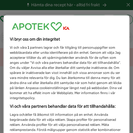
💊 Hämta dina recept här -
alltid fri frakt
Hämta ut recept
Logga in
Vad letar du efter idag?
Vi bryr oss om din integritet
Vi och våra
1
partners lagrar och får tillgång till personuppgifter som
webbläsardata eller unika identifierare på din enhet. Genom att välja Jag
Unknown error
accepterar tillåter du att spårningstekniker används för de syften som
anges under ”Vi och våra partners behandlar data för att tillhandahålla”.
Om du väljer Avvisa alla eller återkallar ditt samtycke inaktiveras de. Om
spårare är inaktiverade kan visst innehåll och vissa annonser som du ser
vara mindre relevanta för dig. Du kan återkomma till denna meny för att
ändra dina val eller återkalla ditt samtycke när som helst genom att klicka
på länken Anpassa cookieinställningar längst ned på webbsidan. Dina val
kommer att ha effekt inom vår Webbplats. Mer information finns i vår
integritetspolicy.
Vi och våra partners behandlar data för att tillhandahålla:
Lagra och/eller få åtkomst till information på en enhet. Använda
begränsade data för att välja reklam. Skapa profiler för personaliserad
reklam. Använda profiler för att välja personaliserad reklam. Mäta
reklamprestanda. Förstå målgrupper genom statistik eller kombinationer