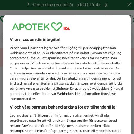
💊 Hämta dina recept här -
alltid fri frakt
Hämta ut recept
Logga in
Vad letar du efter idag?
Vi bryr oss om din integritet
Vi och våra
1
partners lagrar och får tillgång till personuppgifter som
webbläsardata eller unika identifierare på din enhet. Genom att välja Jag
Unknown error
accepterar tillåter du att spårningstekniker används för de syften som
anges under ”Vi och våra partners behandlar data för att tillhandahålla”.
Om du väljer Avvisa alla eller återkallar ditt samtycke inaktiveras de. Om
spårare är inaktiverade kan visst innehåll och vissa annonser som du ser
vara mindre relevanta för dig. Du kan återkomma till denna meny för att
ändra dina val eller återkalla ditt samtycke när som helst genom att klicka
på länken Anpassa cookieinställningar längst ned på webbsidan. Dina val
kommer att ha effekt inom vår Webbplats. Mer information finns i vår
integritetspolicy.
Vi och våra partners behandlar data för att tillhandahålla:
Lagra och/eller få åtkomst till information på en enhet. Använda
begränsade data för att välja reklam. Skapa profiler för personaliserad
reklam. Använda profiler för att välja personaliserad reklam. Mäta
reklamprestanda. Förstå målgrupper genom statistik eller kombinationer