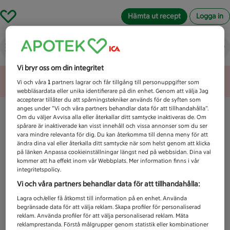
Hämta ut recept
Logga in
Vad letar du efter idag?
Vi bryr oss om din integritet
Unknown error
Vi och våra
1
partners lagrar och får tillgång till personuppgifter som
webbläsardata eller unika identifierare på din enhet. Genom att välja Jag
accepterar tillåter du att spårningstekniker används för de syften som
anges under ”Vi och våra partners behandlar data för att tillhandahålla”.
Om du väljer Avvisa alla eller återkallar ditt samtycke inaktiveras de. Om
spårare är inaktiverade kan visst innehåll och vissa annonser som du ser
vara mindre relevanta för dig. Du kan återkomma till denna meny för att
ändra dina val eller återkalla ditt samtycke när som helst genom att klicka
på länken Anpassa cookieinställningar längst ned på webbsidan. Dina val
kommer att ha effekt inom vår Webbplats. Mer information finns i vår
integritetspolicy.
Vi och våra partners behandlar data för att tillhandahålla:
Lagra och/eller få åtkomst till information på en enhet. Använda
begränsade data för att välja reklam. Skapa profiler för personaliserad
reklam. Använda profiler för att välja personaliserad reklam. Mäta
reklamprestanda. Förstå målgrupper genom statistik eller kombinationer