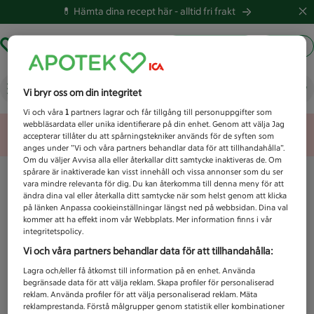
💊 Hämta dina recept här -
alltid fri frakt
Hämta ut recept
Logga in
Vad letar du efter idag?
Vi bryr oss om din integritet
Vi och våra
1
partners lagrar och får tillgång till personuppgifter som
webbläsardata eller unika identifierare på din enhet. Genom att välja Jag
Unknown error
accepterar tillåter du att spårningstekniker används för de syften som
anges under ”Vi och våra partners behandlar data för att tillhandahålla”.
Om du väljer Avvisa alla eller återkallar ditt samtycke inaktiveras de. Om
spårare är inaktiverade kan visst innehåll och vissa annonser som du ser
vara mindre relevanta för dig. Du kan återkomma till denna meny för att
ändra dina val eller återkalla ditt samtycke när som helst genom att klicka
på länken Anpassa cookieinställningar längst ned på webbsidan. Dina val
kommer att ha effekt inom vår Webbplats. Mer information finns i vår
integritetspolicy.
Vi och våra partners behandlar data för att tillhandahålla:
Lagra och/eller få åtkomst till information på en enhet. Använda
begränsade data för att välja reklam. Skapa profiler för personaliserad
reklam. Använda profiler för att välja personaliserad reklam. Mäta
reklamprestanda. Förstå målgrupper genom statistik eller kombinationer