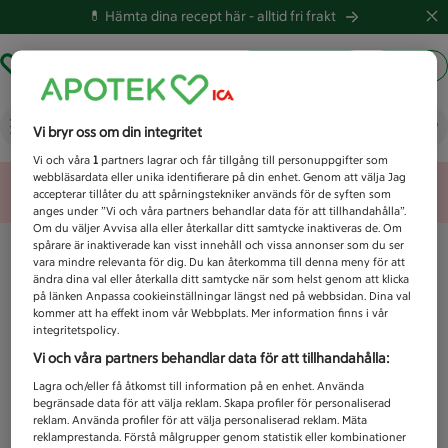
💊 Hämta dina recept här -
alltid fri frakt
Hämta ut recept
Logga in
Vad letar du efter idag?
Vi bryr oss om din integritet
Vi och våra
1
partners lagrar och får tillgång till personuppgifter som
webbläsardata eller unika identifierare på din enhet. Genom att välja Jag
Unknown error
accepterar tillåter du att spårningstekniker används för de syften som
anges under ”Vi och våra partners behandlar data för att tillhandahålla”.
Om du väljer Avvisa alla eller återkallar ditt samtycke inaktiveras de. Om
spårare är inaktiverade kan visst innehåll och vissa annonser som du ser
vara mindre relevanta för dig. Du kan återkomma till denna meny för att
ändra dina val eller återkalla ditt samtycke när som helst genom att klicka
på länken Anpassa cookieinställningar längst ned på webbsidan. Dina val
kommer att ha effekt inom vår Webbplats. Mer information finns i vår
integritetspolicy.
Vi och våra partners behandlar data för att tillhandahålla:
Lagra och/eller få åtkomst till information på en enhet. Använda
begränsade data för att välja reklam. Skapa profiler för personaliserad
reklam. Använda profiler för att välja personaliserad reklam. Mäta
reklamprestanda. Förstå målgrupper genom statistik eller kombinationer