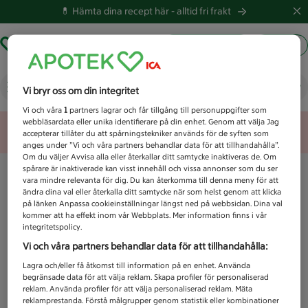
💊 Hämta dina recept här -
alltid fri frakt
Hämta ut recept
Logga in
Vad letar du efter idag?
Vi bryr oss om din integritet
Vi och våra
1
partners lagrar och får tillgång till personuppgifter som
webbläsardata eller unika identifierare på din enhet. Genom att välja Jag
Unknown error
accepterar tillåter du att spårningstekniker används för de syften som
anges under ”Vi och våra partners behandlar data för att tillhandahålla”.
Om du väljer Avvisa alla eller återkallar ditt samtycke inaktiveras de. Om
spårare är inaktiverade kan visst innehåll och vissa annonser som du ser
vara mindre relevanta för dig. Du kan återkomma till denna meny för att
ändra dina val eller återkalla ditt samtycke när som helst genom att klicka
på länken Anpassa cookieinställningar längst ned på webbsidan. Dina val
kommer att ha effekt inom vår Webbplats. Mer information finns i vår
integritetspolicy.
Vi och våra partners behandlar data för att tillhandahålla:
Lagra och/eller få åtkomst till information på en enhet. Använda
begränsade data för att välja reklam. Skapa profiler för personaliserad
reklam. Använda profiler för att välja personaliserad reklam. Mäta
reklamprestanda. Förstå målgrupper genom statistik eller kombinationer