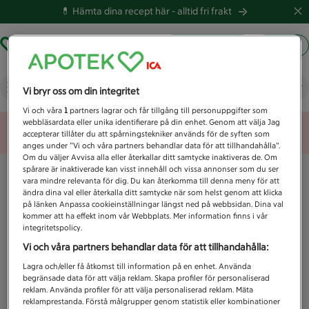
💊 Hämta dina recept här -
alltid fri frakt
Hämta ut recept
Logga in
Vad letar du efter idag?
Vi bryr oss om din integritet
Vi och våra
1
partners lagrar och får tillgång till personuppgifter som
webbläsardata eller unika identifierare på din enhet. Genom att välja Jag
Unknown error
accepterar tillåter du att spårningstekniker används för de syften som
anges under ”Vi och våra partners behandlar data för att tillhandahålla”.
Om du väljer Avvisa alla eller återkallar ditt samtycke inaktiveras de. Om
spårare är inaktiverade kan visst innehåll och vissa annonser som du ser
vara mindre relevanta för dig. Du kan återkomma till denna meny för att
ändra dina val eller återkalla ditt samtycke när som helst genom att klicka
på länken Anpassa cookieinställningar längst ned på webbsidan. Dina val
kommer att ha effekt inom vår Webbplats. Mer information finns i vår
integritetspolicy.
Vi och våra partners behandlar data för att tillhandahålla:
Lagra och/eller få åtkomst till information på en enhet. Använda
begränsade data för att välja reklam. Skapa profiler för personaliserad
reklam. Använda profiler för att välja personaliserad reklam. Mäta
reklamprestanda. Förstå målgrupper genom statistik eller kombinationer