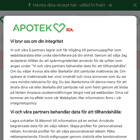
💊 Hämta dina recept här -
alltid fri frakt
Hämta ut recept
Logga in
Vad letar du efter idag?
Vi bryr oss om din integritet
Vi och våra
1
partners lagrar och får tillgång till personuppgifter som
webbläsardata eller unika identifierare på din enhet. Genom att välja Jag
Unknown error
accepterar tillåter du att spårningstekniker används för de syften som
anges under ”Vi och våra partners behandlar data för att tillhandahålla”.
Om du väljer Avvisa alla eller återkallar ditt samtycke inaktiveras de. Om
spårare är inaktiverade kan visst innehåll och vissa annonser som du ser
vara mindre relevanta för dig. Du kan återkomma till denna meny för att
ändra dina val eller återkalla ditt samtycke när som helst genom att klicka
på länken Anpassa cookieinställningar längst ned på webbsidan. Dina val
kommer att ha effekt inom vår Webbplats. Mer information finns i vår
integritetspolicy.
Vi och våra partners behandlar data för att tillhandahålla:
Lagra och/eller få åtkomst till information på en enhet. Använda
begränsade data för att välja reklam. Skapa profiler för personaliserad
reklam. Använda profiler för att välja personaliserad reklam. Mäta
reklamprestanda. Förstå målgrupper genom statistik eller kombinationer