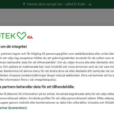
💊 Hämta dina recept här -
alltid fri frakt
 du efter idag?
s om din integritet
Unknown error
1
partners lagrar och får tillgång till personuppgifter som webbläsardata eller unika iden
 att välja Jag accepterar tillåter du att spårningstekniker används för de syften som 
tners behandlar data för att tillhandahålla”. Om du väljer Avvisa alla eller återkallar dit
de. Om spårare är inaktiverade kan visst innehåll och vissa annonser som du ser vara m
kan återkomma till denna meny för att ändra dina val eller återkalla ditt samtycke när 
å länken Anpassa cookieinställningar längst ned på webbsidan. Dina val kommer att ha e
er information finns i vår integritetspolicy.
a partners behandlar data för att tillhandahålla:
ler få åtkomst till information på en enhet. Använda begränsade data för att välja rekl
 personaliserad reklam. Använda profiler för att välja personaliserad reklam. Mäta reklam
upper genom statistik eller kombinationer av data från olika källor. Utveckla och förbättr
artner (leverantörer)