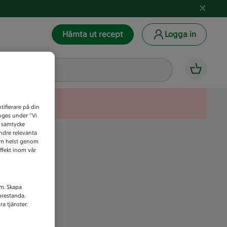
Hämta ut recept
Logga in
tifierare på din
anges under ”Vi
t samtycke
indre relevanta
som helst genom
ffekt inom vår
am. Skapa
prestanda.
a tjänster.