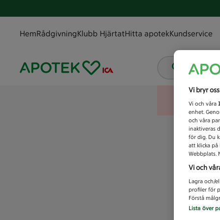
Hem
Rådgivning
Klubb Hjärtat
Hitta apotek
Kundservice
Vad letar
Vi bryr os
Vi och våra
enhet. Genom
och våra par
inaktiveras 
för dig. Du 
att klicka p
Webbplats. M
Vi och vår
Lagra och/el
profiler för
Förstå målgr
Lista över p