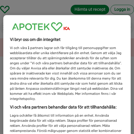
Hämta ut recept
Logga in
Vad letar du efter idag?
Vi bryr oss om din integritet
Unknown error
Vi och våra
1
partners lagrar och får tillgång till personuppgifter som
webbläsardata eller unika identifierare på din enhet. Genom att välja Jag
accepterar tillåter du att spårningstekniker används för de syften som
anges under ”Vi och våra partners behandlar data för att tillhandahålla”.
Om du väljer Avvisa alla eller återkallar ditt samtycke inaktiveras de. Om
spårare är inaktiverade kan visst innehåll och vissa annonser som du ser
vara mindre relevanta för dig. Du kan återkomma till denna meny för att
ändra dina val eller återkalla ditt samtycke när som helst genom att klicka
på länken Anpassa cookieinställningar längst ned på webbsidan. Dina val
kommer att ha effekt inom vår Webbplats. Mer information finns i vår
integritetspolicy.
Vi och våra partners behandlar data för att tillhandahålla:
Lagra och/eller få åtkomst till information på en enhet. Använda
begränsade data för att välja reklam. Skapa profiler för personaliserad
reklam. Använda profiler för att välja personaliserad reklam. Mäta
reklamprestanda. Förstå målgrupper genom statistik eller kombinationer